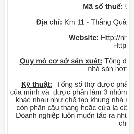
Mã số thuế:
50
Địa chỉ:
Km 11 - Thắng Quân 
Website:
Http://nh
Http://moc
Quy mô cơ sở sản xuất:
Tổng diện
nhà sàn hơn 
Kỹ thuật:
Tổng số thợ được phân 
của mình và được phân làm 3 nhóm cô
khác nhau như chế tạo khung nhà riên
còn phần cầu thang hoặc cửa là công
Doanh nghiệp luôn muốn táo ra nhữn
chủ.