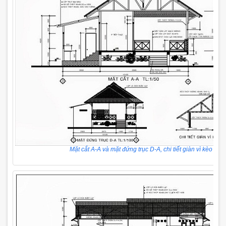
Mặt cắt A-A và mặt đứng trục D-A, chi tiết giàn vì kèo