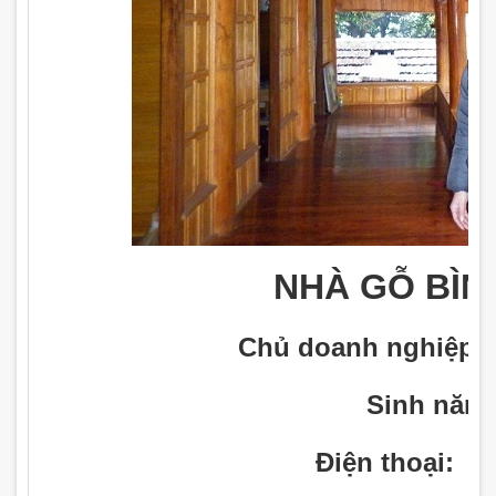
NHÀ GỖ BÌ
Chủ doanh nghiệp:
Sinh năm:
Điện thoại:
0