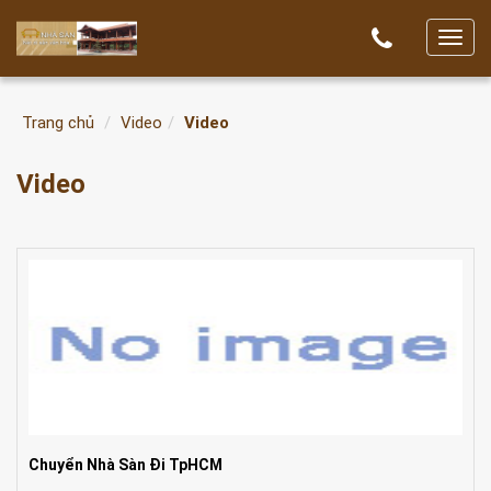
T
o
g
Trang chủ
Video
Video
g
l
Video
e
n
a
v
i
g
a
t
i
o
n
Chuyển Nhà Sàn Đi TpHCM