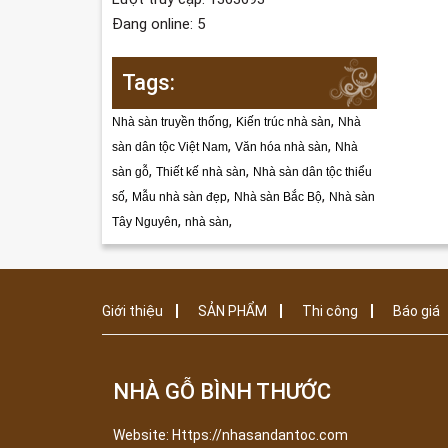
Đang online: 5
Tags:
,
,
Nhà sàn truyền thống
Kiến trúc nhà sàn
Nhà
,
,
sàn dân tộc Việt Nam
Văn hóa nhà sàn
Nhà
,
,
sàn gỗ
Thiết kế nhà sàn
Nhà sàn dân tộc thiểu
,
,
,
số
Mẫu nhà sàn đẹp
Nhà sàn Bắc Bộ
Nhà sàn
,
,
Tây Nguyên
nhà sàn
Giới thiệu
SẢN PHẨM
Thi công
Báo giá
NHÀ GỖ BÌNH THƯỚC
Website: Https://nhasandantoc.com