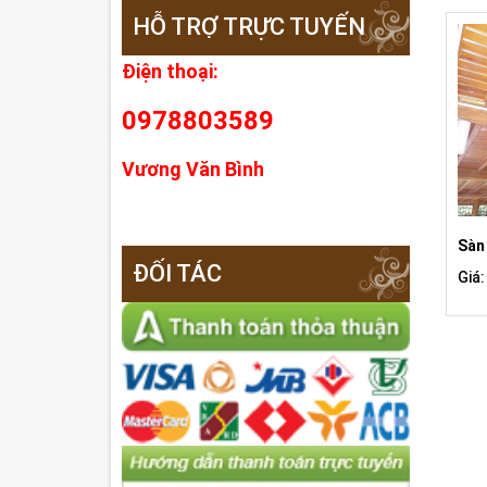
HỖ TRỢ TRỰC TUYẾN
Điện thoại:
0978803589
Vương Văn Bình
Sàn
ĐỐI TÁC
Giá: