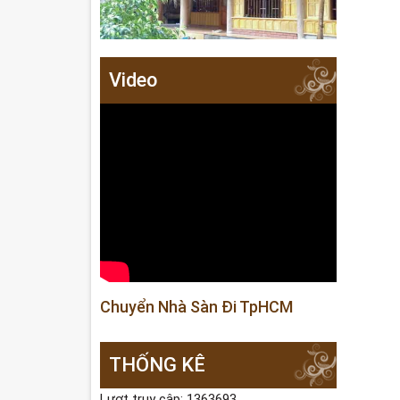
Video
Chuyển Nhà Sàn Đi TpHCM
THỐNG KÊ
Lượt truy cập: 1363693