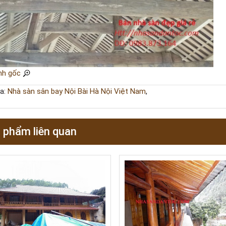
nh gốc
a:
Nhà sàn sân bay Nội Bài Hà Nội Việt Nam
,
 phẩm liên quan