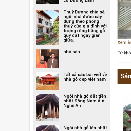
cổ Đường Lâm
Thuỳ Dương chia sẻ,
ngôi nhà được xây
dựng theo phong
thuỷ của gia đình với
tượng rồng bằng gỗ
quý đặt ngay gian
giữa.
Xem ả
nhà sàn
Từ khó
Tất cả các bài viết về
Sản
nhà gỗ đẹp việt nam
Ngôi nhà gỗ đắt tiền
nhất Đông Nam Á ở
Nghệ An
Ngôi nhà gỗ lớn nhất