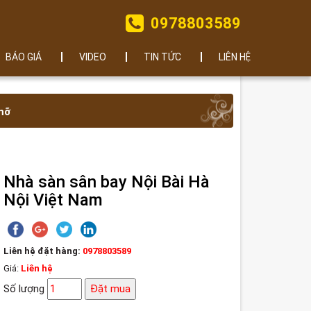
0978803589
BÁO GIÁ
VIDEO
TIN TỨC
LIÊN HỆ
 mỡ
Nhà sàn sân bay Nội Bài Hà
Nội Việt Nam
Liên hệ đặt hàng:
0978803589
Giá:
Liên hệ
Số lượng
Đặt mua