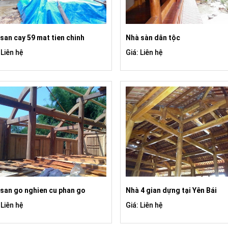
san cay 59 mat tien chinh
Nhà sàn dân tộc
 Liên hệ
Giá: Liên hệ
 san go nghien cu phan go
Nhà 4 gian dựng tại Yên Bái
 Liên hệ
Giá: Liên hệ