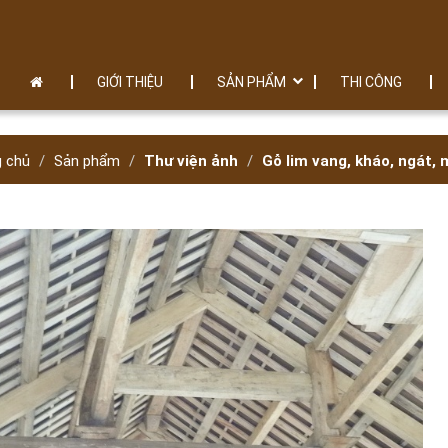
GIỚI THIỆU
SẢN PHẨM
THI CÔNG
g chủ
Sản phẩm
Thư viện ảnh
Gỗ lim vang, kháo, ngát,