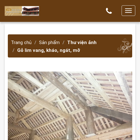
T
o
g
g
Trang chủ
Sản phẩm
Thư viện ảnh
l
Gỗ lim vang, kháo, ngát, mỡ
e
n
a
v
i
g
a
t
i
o
n