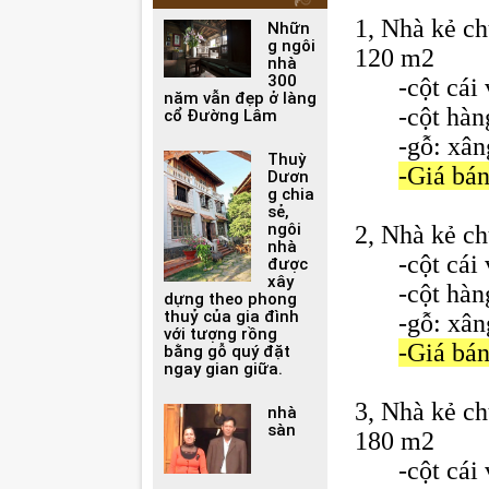
1, Nhà kẻ ch
Nhữn
g ngôi
120 m2
nhà
300
-cột cái
năm vẫn đẹp ở làng
-cột hà
cổ Đường Lâm
-gỗ: xân
Thuỳ
-Giá bán
Dươn
g chia
sẻ,
ngôi
2, Nhà kẻ c
nhà
-cột cái
được
xây
-cột hà
dựng theo phong
thuỷ của gia đình
-gỗ: xân
với tượng rồng
-Giá bán
bằng gỗ quý đặt
ngay gian giữa.
3, Nhà kẻ ch
nhà
sàn
180 m2
-cột cái