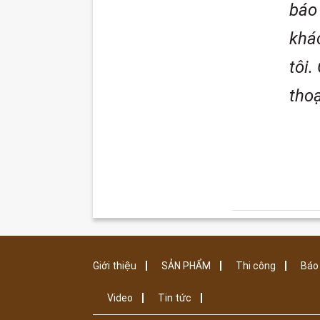
báo 
khác
tôi.
thoạ
Giới thiệu
SẢN PHẨM
Thi công
Báo 
Video
Tin tức