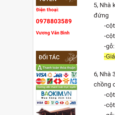
5, Nhà 
Điện thoại:
đứng
0978803589
-cộ
Vương Văn Bình
-cộ
-gỗ
-Giá
ĐỐI TÁC
6, Nhà 
chồng c
-cộ
-cộ