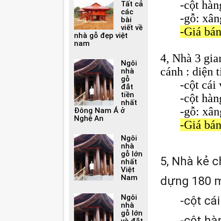
-cột hà
Tất cả
các
-gỗ: xân
bài
viết về
-Giá bán
nhà gỗ đẹp việt
nam
4, Nhà 3 gia
Ngôi
cánh : diện 
nhà
gỗ
-cột cái
đắt
tiền
-cột hà
nhất
-gỗ:
xân
Đông Nam Á ở
Nghệ An
-Giá bán:
Ngôi
nhà
gỗ lớn
5, Nhà kẻ c
nhất
Việt
Nam
dựng 180 
Ngôi
-cột cá
nhà
gỗ lớn
-cột hà
và đắt