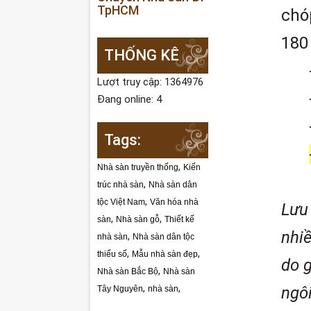
TpHCM
chó
180
THỐNG KÊ
Lượt truy cập: 1364976
Đang online: 4
Tags:
,
Nhà sàn truyền thống
Kiến
,
trúc nhà sàn
Nhà sàn dân
,
tộc Việt Nam
Văn hóa nhà
Lưu 
,
,
sàn
Nhà sàn gỗ
Thiết kế
nhi
,
nhà sàn
Nhà sàn dân tộc
,
,
thiểu số
Mẫu nhà sàn đẹp
do g
,
Nhà sàn Bắc Bộ
Nhà sàn
,
,
ngôi
Tây Nguyên
nhà sàn