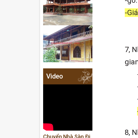
-gỗ:
-Giá
7, N
gia
Video
8, 
Chuyển Nhà Sàn Đi