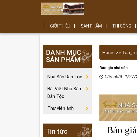
GIỚI THIỆU
SẢN PHẨM
THI CÔNG
DANH MỤC
Home >> Top_m
SẢN PHẨM
Báo giá nhà sàn
Nhà Sàn Dân Tộc
Cập nhật: 1/27/2
Bài Viết Nhà Sàn
Dân Tộc
Thư viện ảnh
Báo giá 
Tin tức