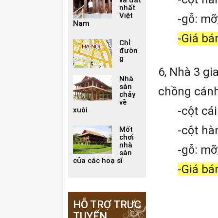
nhất
Việt
-gỗ: mỡ
Nam
-Giá bán
Chỉ
đườn
g
6, Nhà 3 gi
Nhà
sàn
chồng cánh
chảy
về
-cột cá
xuôi
-cột hà
Mốt
chơi
nhà
-gỗ: mỡ
sàn
của các hoạ sĩ
-Giá bán
HỖ TRỢ TRỰC
TUYẾN