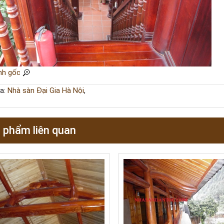
nh gốc
a:
Nhà sàn Đại Gia Hà Nội
,
 phẩm liên quan