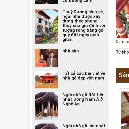
cổ Đường Lâm
Thuỳ Dương chia sẻ,
ngôi nhà được xây
dựng theo phong
thuỷ của gia đình với
tượng rồng bằng gỗ
quý đặt ngay gian
giữa.
Xem ả
nhà sàn
Từ khó
Tất cả các bài viết về
Sản
nhà gỗ đẹp việt nam
Ngôi nhà gỗ đắt tiền
nhất Đông Nam Á ở
Nghệ An
Ngôi nhà gỗ lớn nhất