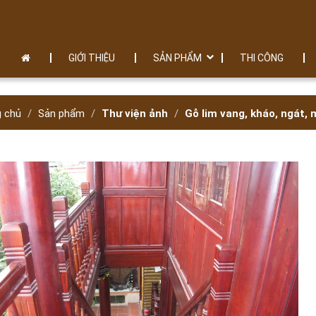
GIỚI THIỆU
SẢN PHẨM
THI CÔNG
g chủ
Sản phẩm
Thư viện ảnh
Gỗ lim vang, kháo, ngát,