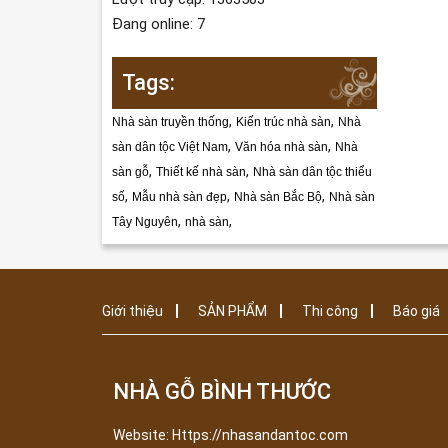
Đang online: 7
Tags:
,
,
Nhà sàn truyền thống
Kiến trúc nhà sàn
Nhà
,
,
sàn dân tộc Việt Nam
Văn hóa nhà sàn
Nhà
,
,
sàn gỗ
Thiết kế nhà sàn
Nhà sàn dân tộc thiểu
,
,
,
số
Mẫu nhà sàn đẹp
Nhà sàn Bắc Bộ
Nhà sàn
,
,
Tây Nguyên
nhà sàn
Giới thiệu
SẢN PHẨM
Thi công
Báo giá
NHÀ GỖ BÌNH THƯỚC
Website: Https://nhasandantoc.com