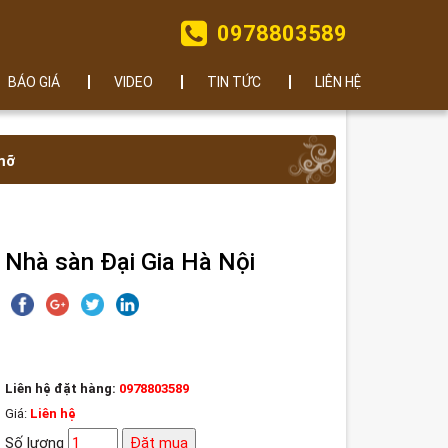
0978803589
BÁO GIÁ
VIDEO
TIN TỨC
LIÊN HỆ
 mỡ
Nhà sàn Đại Gia Hà Nội
Liên hệ đặt hàng:
0978803589
Giá:
Liên hệ
Số lượng
Đặt mua