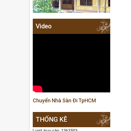
Video
Chuyển Nhà Sàn Đi TpHCM
THỐNG KÊ
Lượt truy cập: 1363503