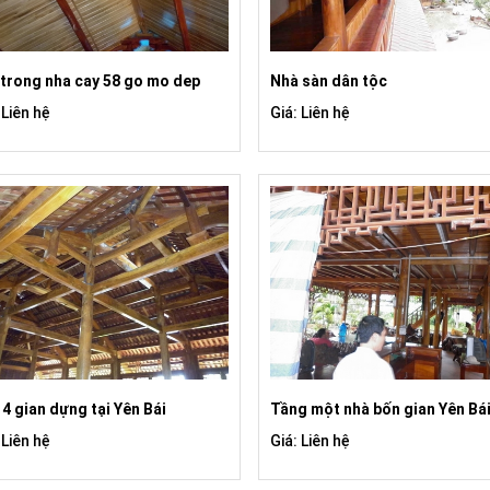
 trong nha cay 58 go mo dep
Nhà sàn dân tộc
 Liên hệ
Giá: Liên hệ
4 gian dựng tại Yên Bái
Tầng một nhà bốn gian Yên Bá
 Liên hệ
Giá: Liên hệ